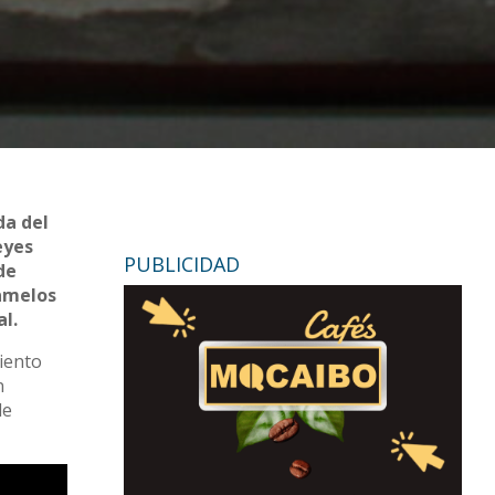
da del
eyes
PUBLICIDAD
de
ramelos
al.
iento
n
de