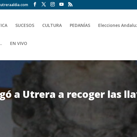
utreraaldia.com
TICA
SUCESOS
CULTURA
PEDANÍAS
Elecciones Andalu
.
EN VIVO
egó a Utrera a recoger las ll