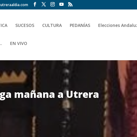
utreraaldia.com
TICA
SUCESOS
CULTURA
PEDANÍAS
Elecciones Andalu
.
EN VIVO
lega mañana a Utrera