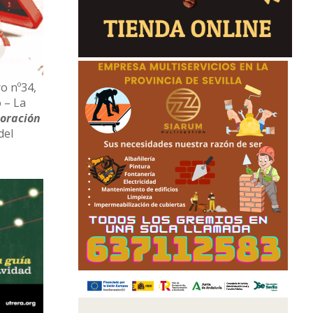
ro nº34,
o – La
poración
del