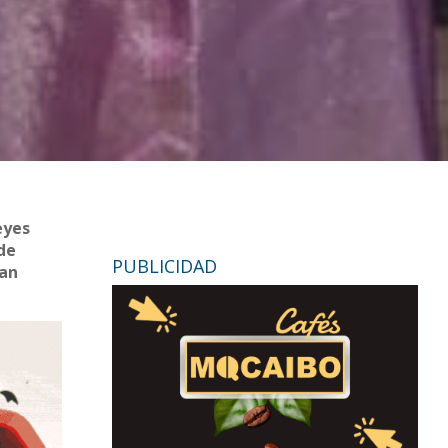
eyes
nde
PUBLICIDAD
dan