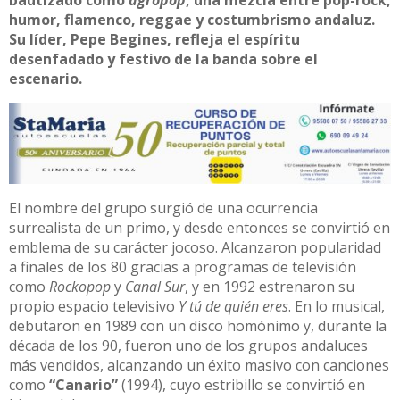
bautizado como
agropop
, una mezcla entre pop-rock,
humor, flamenco, reggae y costumbrismo andaluz.
Su líder, Pepe Begines, refleja el espíritu
desenfadado y festivo de la banda sobre el
escenario.
El nombre del grupo surgió de una ocurrencia
surrealista de un primo, y desde entonces se convirtió en
emblema de su carácter jocoso. Alcanzaron popularidad
a finales de los 80 gracias a programas de televisión
como
Rockopop
y
Canal Sur
, y en 1992 estrenaron su
propio espacio televisivo
Y tú de quién eres
. En lo musical,
debutaron en 1989 con un disco homónimo y, durante la
década de los 90, fueron uno de los grupos andaluces
más vendidos, alcanzando un éxito masivo con canciones
como
“Canario”
(1994), cuyo estribillo se convirtió en