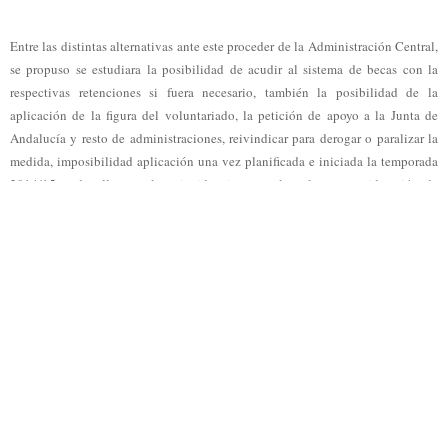
Entre las distintas alternativas ante este proceder de la Administración Central,
se propuso se estudiara la posibilidad de acudir al sistema de becas con la
respectivas retenciones si fuera necesario, también la posibilidad de la
aplicación de la figura del voluntariado, la petición de apoyo a la Junta de
Andalucía y resto de administraciones, reivindicar para derogar o paralizar la
medida, imposibilidad aplicación una vez planificada e iniciada la temporada
2014/15, todo ello ante la coincidencia general en la no consideración de
relación laboral alguna, la petición de mecanismos de información rápidos y
eficaces, así como la petición de calma ante la posible alarma social, todo ello
ante la decepción y preocupación generalizada de los asistentes.
A nadie se le escapa que nos encontramos ante una cuestión política de fondo
entre Gobierno Central y Autonómico. Tampoco se nos escapa que alguien ha
pensando (estadísticamente hablando) que aplicando esta medida se podría
conseguir bajar las ratios y porcentajes de paro a través de la conversión de
relaciones de mera colaboración, voluntarias y prácticamente altruistas en
relaciones laborales, pero lo cierto y verdad es que existe un verdadero ataque
al deporte base, que como bien se recordó en el referido encuentro
“cumple con
una función social y de interés general de primer orden. Además, aporta