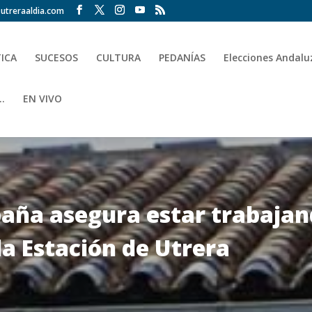
utreraaldia.com
TICA
SUCESOS
CULTURA
PEDANÍAS
Elecciones Andalu
.
EN VIVO
paña asegura estar trabajand
la Estación de Utrera