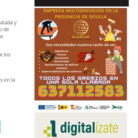
ratada y
io de
la
e los
s en la