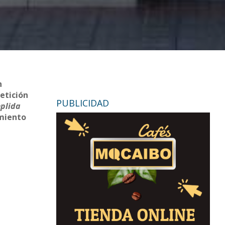
n
etición
PUBLICIDAD
plida
amiento