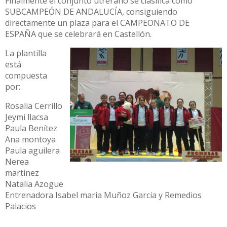
Finalmente el conjunto utrerano se clasifica como
SUBCAMPEÓN DE ANDALUCÍA, consiguiendo
directamente un plaza para el CAMPEONATO DE
ESPAÑA que se celebrará en Castellón.
La plantilla
está
compuesta
por:
Rosalia Cerrillo
Jeymi llacsa
Paula Benítez
Ana montoya
Paula aguilera
Nerea
martinez
Natalia Azogue
Entrenadora Isabel maria Muñoz Garcia y Remedios
Palacios