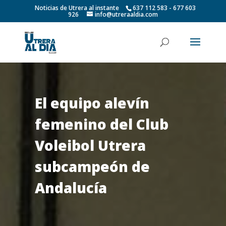
Noticias de Utrera al instante
637 112 583 - 677 603
926
info@utreraaldia.com
El equipo alevín
femenino del Club
Voleibol Utrera
subcampeón de
Andalucía