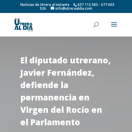
Noticias de Utrera al instante
637 112 583 - 677 603
926
info@utreraaldia.com
El diputado utrerano,
Javier Fernández,
defiende la
permanencia en
Virgen del Rocío en
el Parlamento