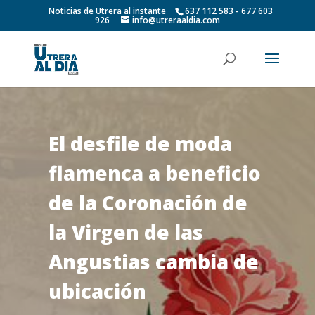
Noticias de Utrera al instante
637 112 583 - 677 603
926
info@utreraaldia.com
El desfile de moda
flamenca a beneficio
de la Coronación de
la Virgen de las
Angustias cambia de
ubicación