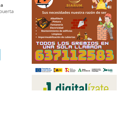
la
 puerta