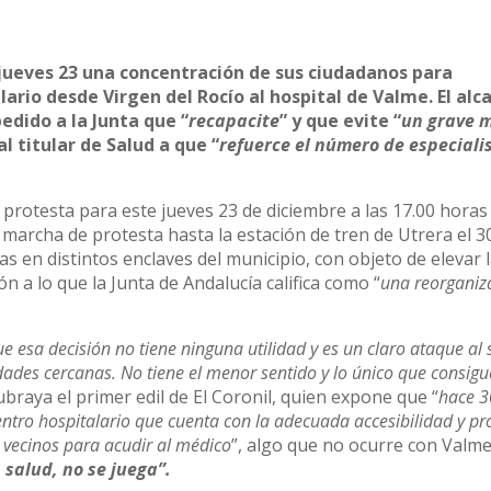
jueves 23 una concentración de sus ciudadanos para
ario desde Virgen del Rocío al hospital de Valme. El alc
edido a la Junta que “
recapacite
” y que evite “
un grave 
l titular de Salud a que “
refuerce el número de especiali
protesta para este jueves 23 de diciembre a las 17.00 horas
 marcha de protesta hasta la estación de tren de Utrera el 3
 en distintos enclaves del municipio, con objeto de elevar l
ón a lo que la Junta de Andalucía califica como “
una reorganiz
 esa decisión no tiene ninguna utilidad y es un claro ataque al s
lidades cercanas. No tiene el menor sentido y lo único que consigu
ubraya el primer edil de El Coronil, quien expone que “
hace 3
centro hospitalario que cuenta con la adecuada accesibilidad y p
s vecinos para acudir al médico
”, algo que no ocurre con Valme
a salud, no se juega”.