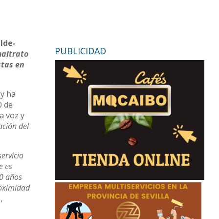
alde-
PUBLICIDAD
maltrato
stas en
 y ha
0 de
a voz y
ación del
ervicio
e es
0 años
roximidad
,