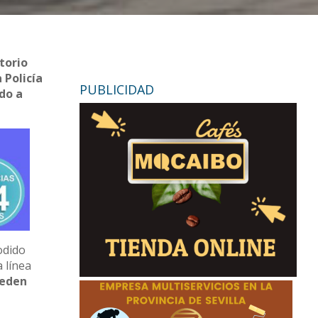
torio
 Policía
PUBLICIDAD
ido a
odido
a línea
ueden