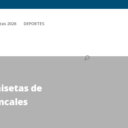
zas 2026
DEPORTES
isetas de
ncales