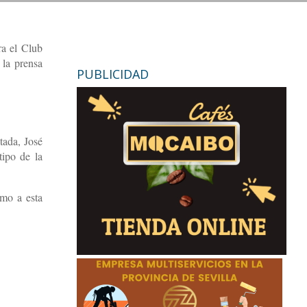
ra el Club
 la prensa
PUBLICIDAD
tada, José
tipo de la
omo a esta