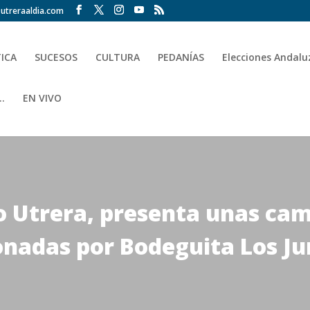
utreraaldia.com
TICA
SUCESOS
CULTURA
PEDANÍAS
Elecciones Andalu
.
EN VIVO
 Utrera, presenta unas cam
nadas por Bodeguita Los Ju