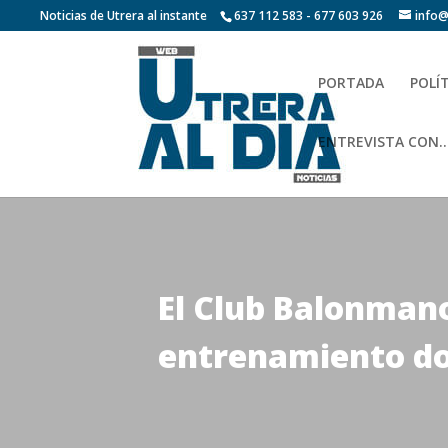
Noticias de Utrera al instante
637 112 583 - 677 603 926
info@
PORTADA
POLÍ
ENTREVISTA CON…
El Club Balonmano
entrenamiento do