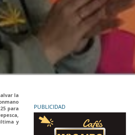
alvar la
alonmano
PUBLICIDAD
-25 para
repesca,
última y