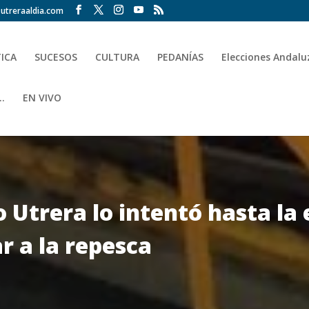
utreraaldia.com
TICA
SUCESOS
CULTURA
PEDANÍAS
Elecciones Andalu
.
EN VIVO
 Utrera lo intentó hasta la
r a la repesca