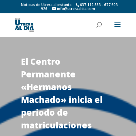
Noticias de Utrera al instante
637 112 583 - 677 603
926
info@utreraaldia.com
El Centro
Permanente
«Hermanos
Machado» inicia el
periodo de
matriculaciones