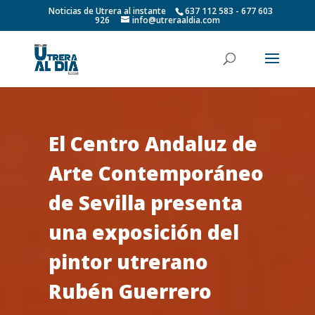
Noticias de Utrera al instante
637 112 583 - 677 603
926
info@utreraaldia.com
El Centro Andaluz de
Arte Contemporáneo
de Sevilla presenta
una exposición del
pintor utrerano
Rubén Guerrero