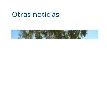
Otras noticias
Se intensifican los trabajos
en el recinto ferial a un
mes del inicio de la Feria
de Utrera 2026