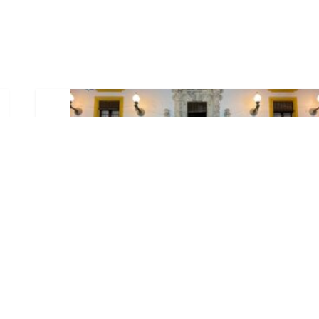
El Ayuntamiento abre el
periodo de información
pública de la nueva
Ordenanza de Urbanismo