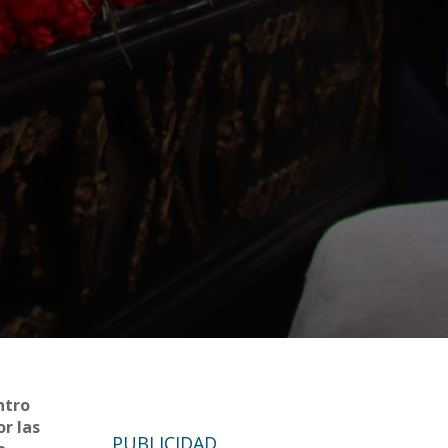
ntro
or las
PUBLICIDAD