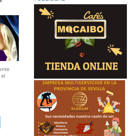
a
mente
 el