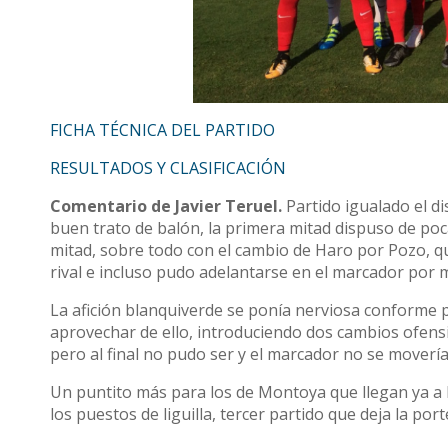
FICHA TÉCNICA DEL PARTIDO
RESULTADOS Y CLASIFICACIÓN
Comentario de Javier Teruel.
Partido igualado el 
buen trato de balón, la primera mitad dispuso de poca
mitad, sobre todo con el cambio de Haro por Pozo, q
rival e incluso pudo adelantarse en el marcador por 
La afición blanquiverde se ponía nerviosa conforme 
aprovechar de ello, introduciendo dos cambios ofensiv
pero al final no pudo ser y el marcador no se movería
Un puntito más para los de Montoya que llegan ya a la
los puestos de liguilla, tercer partido que deja la po
perdido y en el minuto 87 de partido, bien en lo de