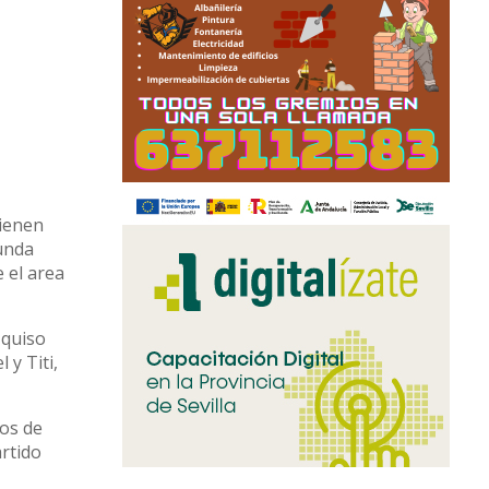
tienen
gunda
 el area
 quiso
 y Titi,
tos de
artido
meros