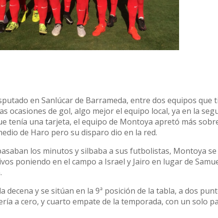
disputado en Sanlúcar de Barrameda, entre dos equipos que 
s ocasiones de gol, algo mejor el equipo local, ya en la se
ue tenía una tarjeta, el equipo de Montoya apretó más sobre
medio de Haro pero su disparo dio en la red.
pasaban los minutos y silbaba a sus futbolistas, Montoya se
os poniendo en el campo a Israel y Jairo en lugar de Samuel
.
 decena y se sitúan en la 9ª posición de la tabla, a dos pun
rtería a cero, y cuarto empate de la temporada, con un solo p
fensivo el equipo de Montoya que a poco, que mejore sus nú