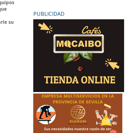
quipos
que
PUBLICIDAD
rle su