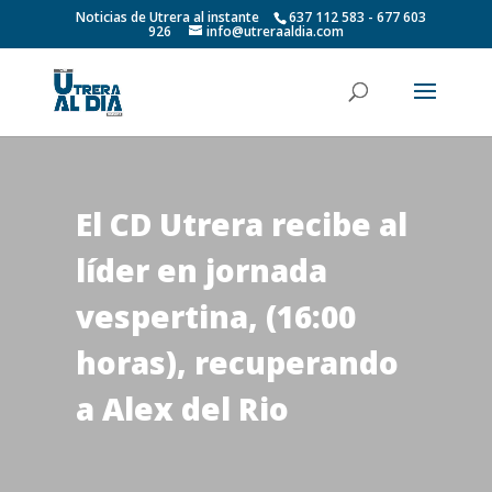
Noticias de Utrera al instante
637 112 583 - 677 603
926
info@utreraaldia.com
El CD Utrera recibe al
líder en jornada
vespertina, (16:00
horas), recuperando
a Alex del Rio