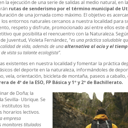
en la ejecución de una serie de salidas al medio natural, en l
arán
rutas de senderismo por el término municipal de Ut
uración de una jornada como máximo. El objetivo es acercar
 los entornos naturales cercanos a nuestra localidad para 
nto, respeto y disfrute, promocionado así entre ellos este 
itivo que posibilita el reencuentro con la Naturaleza. Segú
de Juventud, Violeta Fernández, “
es una práctica saludable q
 calidad de vida, además de una
alternativa al ocio y el tiemp
 de vista su talante ecologista”
.
s existentes en nuestra localidad y fomentar la práctica de
básicos del deporte en la naturaleza, informándoles de depo
vela, orientación, bicicleta de montaña, paseos a caballo, 
rera de 4º de la ESO, FP Básica y 1º y 2º de Bachillerato.
inar de Doña; la
a Sevilla- Ubrique. Se
 institutos los
 horarios lectivos.
la empresa
s monitores titulados