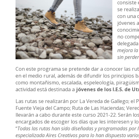
consiste 
se realiz
con una d
jóvenes a
conocimie
no compet
delegada 
mejora la
sin perder
Con este programa se pretende dar a conocer las ruta
en el medio rural, además de difundir los principios 
como montañismo, escalada, espeleología, piragüismo, 
actividad está destinada a
jóvenes de los I.E.S. de Ut
Las rutas se realizarán por La Vereda de Gallego; el P
Fuente Vieja del Campo; Ruta de Las Haciendas; Vered
llevarán a cabo durante este curso 2021-22. Serán los
encargados de escoger los días que les interesen y los
“
Todas las rutas han sido diseñadas y programadas por 
especializada Aires Creativos para lo han dispuesto vario