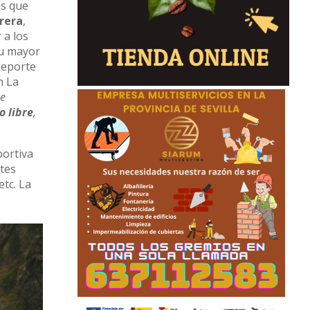
as que
rera
,
 a los
su mayor
deporte
n La
ue
o libre
,
portiva
rtes
etc. La