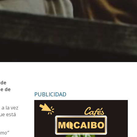
 de
ie de
PUBLICIDAD
 a la vez
que está
smo”