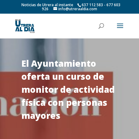
Noticias de Utrera al instante
637 112 583 - 677 603
926
info@utreraaldia.com
El Ayuntamiento
oferta un curso de
monitor de actividad
física con personas
mayores