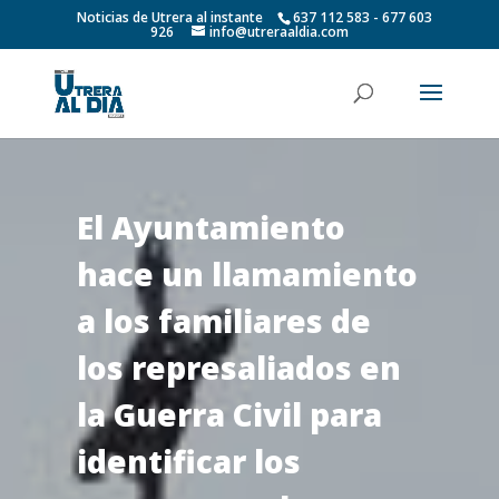
Noticias de Utrera al instante
637 112 583 - 677 603
926
info@utreraaldia.com
El Ayuntamiento
hace un llamamiento
a los familiares de
los represaliados en
la Guerra Civil para
identificar los