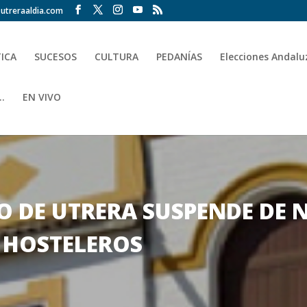
utreraaldia.com
TICA
SUCESOS
CULTURA
PEDANÍAS
Elecciones Andalu
.
EN VIVO
 DE UTRERA SUSPENDE DE N
 HOSTELEROS