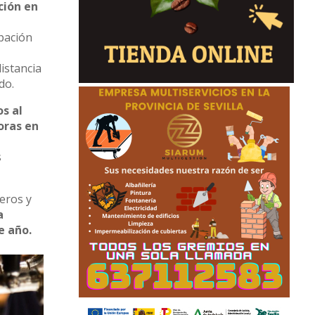
ción en
pación
distancia
do.
os al
horas en
s
leros y
a
e año.