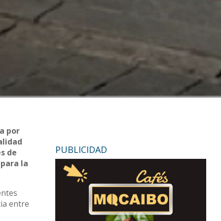
a por
alidad
PUBLICIDAD
es de
 para la
entes
ia entre