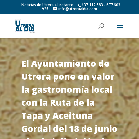
Noticias de Utrera al instante
637 112 583 - 677 603
926
info@utreraaldia.com
El Ayuntamiento de
Utrera pone en valor
la gastronomía local
con la Ruta de la
Tapa y Aceituna
Gordal del 18 de junio