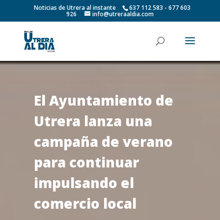
Noticias de Utrera al instante
637 112 583 - 677 603
926
info@utreraaldia.com
El Ayuntamiento de
Utrera lanza una
campaña de verano
para continuar
impulsando el
comercio local