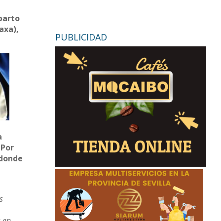
parto
axa),
PUBLICIDAD
n
a
 Por
 donde
s
s en