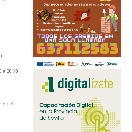
h.
0 a 20:00
d en el