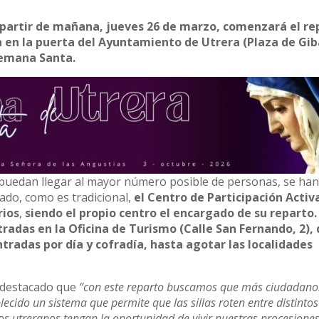
 partir de mañana, jueves 26 de marzo, comenzará el re
da en la puerta del Ayuntamiento de Utrera
(Plaza de Gib
Semana Santa.
s puedan llegar al mayor número posible de personas, se ha
lado, como es tradicional,
el Centro de Participación Activ
rios
,
siendo el propio centro el encargado de su reparto.
ntradas en la Oficina de Turismo (Calle San Fernando, 2),
tradas por día y cofradía, hasta agotar las localidades
a destacado que
“con este reparto buscamos que más ciudadano
cido un sistema que permite que las sillas roten entre distintos
s utreranos tengan la oportunidad de vivir nuestras procesione