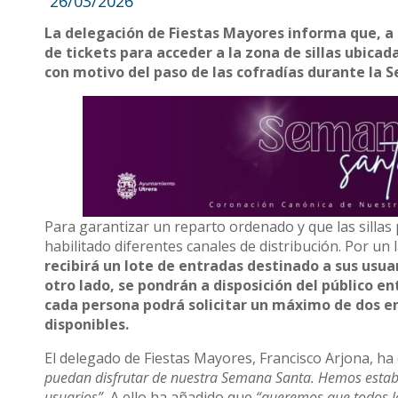
26/03/2026
La delegación de Fiestas Mayores informa que, a
de tickets para acceder a la zona de sillas ubica
con motivo del paso de las cofradías durante la 
Para garantizar un reparto ordenado y que las silla
habilitado diferentes canales de distribución. Por un 
recibirá un lote de entradas destinado a sus usua
otro lado, se pondrán a disposición del público e
cada persona podrá solicitar un máximo de dos en
disponibles.
El delegado de Fiestas Mayores, Francisco Arjona, h
puedan disfrutar de nuestra Semana Santa. Hemos estable
usuarios”.
A ello ha añadido que
“queremos que todos lo