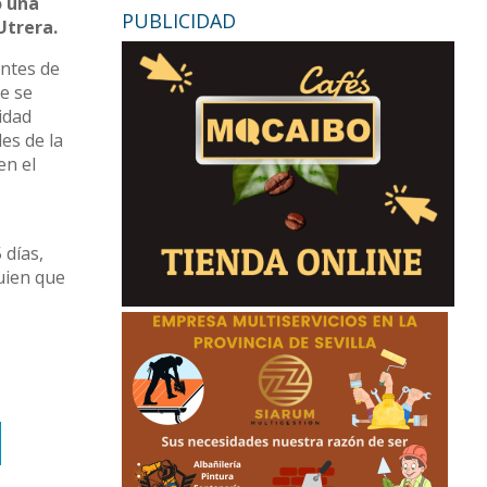
ó una
PUBLICIDAD
Utrera.
entes de
ue se
idad
es de la
en el
 días,
uien que