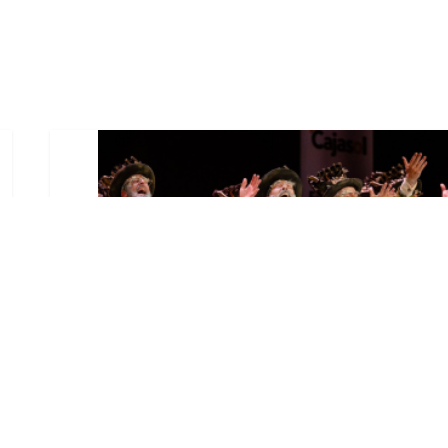
El Castillo de Utrera
vibrará esta noche bajo el
Carnaval de Cádiz con la