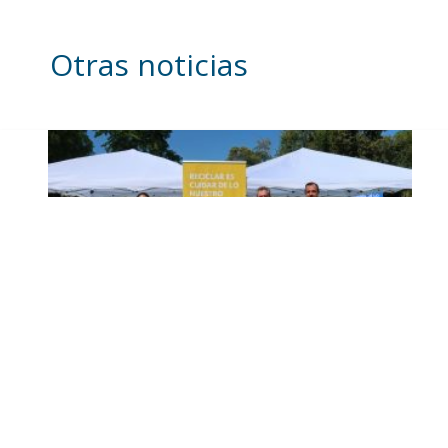
Otras noticias
Inicia en Trajano la
campaña de
concienciación del