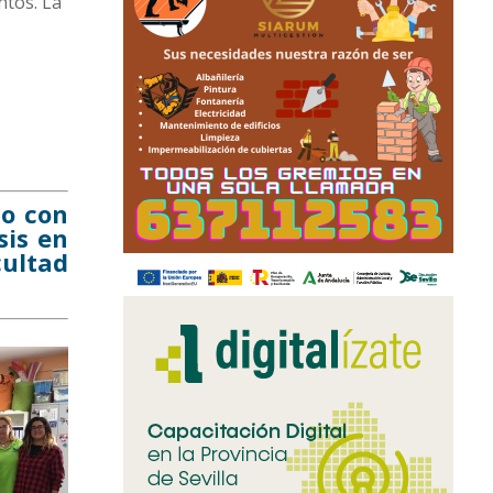
ntos. La
so con
sis en
cultad