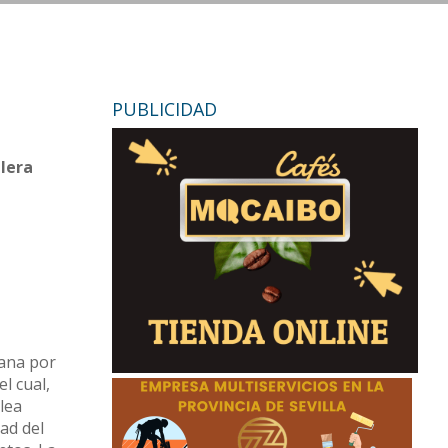
PUBLICIDAD
ilera
mana por
el cual,
lea
ad del