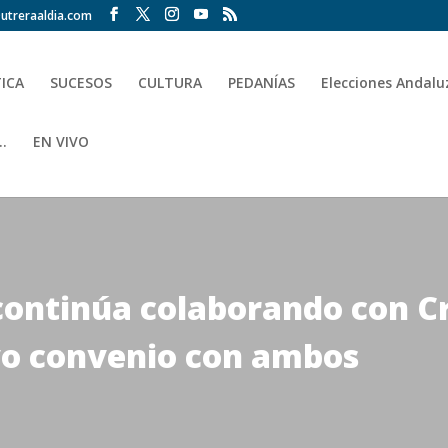
utreraaldia.com
TICA
SUCESOS
CULTURA
PEDANÍAS
Elecciones Andalu
.
EN VIVO
ontinúa colaborando con Cr
o convenio con ambos