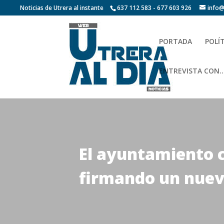
Noticias de Utrera al instante
637 112 583 - 677 603 926
info@
PORTADA
POLÍ
ENTREVISTA CON…
El ayuntamiento c
firmando un nuev