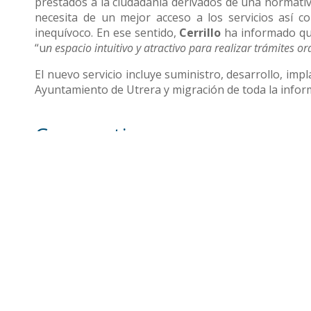
prestados a la ciudadanía derivados de una normativ
necesita de un mejor acceso a los servicios así c
inequívoco. En ese sentido,
Cerrillo
ha informado qu
“u
n espacio intuitivo y atractivo para realizar trámites or
El nuevo servicio incluye suministro, desarrollo, imp
Ayuntamiento de Utrera y migración de toda la infor
Compartir
Otras noticias