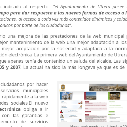
 indicado al respecto
“el Ayuntamiento de Utrera posee
empo para dar respuesta a las nuevas formas de acceso a 
caciones, al acceso a cada vez más contenidos dinámicos y colab
ónicos por parte de los ciudadanos”.
rio una mejora de las prestaciones de la web municipal 
jor mantenimiento de la web una mejor adaptación a los
 mejor aceptación por la sociedad y adaptada a la norm
ión electrónica. La primera web del Ayuntamiento de Utrera
que apenas tenía de contenido un saluda del alcalde. Las s
05 y 2007
. La actual ha sido la más longeva ya que es de 
s ciudadanos por hacer
ervicios municipales
ya rápidamente a la web
des sociales.El nuevo
lectrónica
obliga a ir
a con las garantías e
remento de servicios
Nueva web municipal diciembre 2