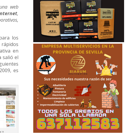
 una web
Internet
,
orativos,
para los
 rápidos
ativa en
 salió el
iguientes
2009, es
017