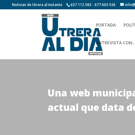
Noticias de Utrera al instante
637 112 583 - 677 603 926
info@
PORTADA
POLÍ
ENTREVISTA CON…
Una web municipa
actual que data d