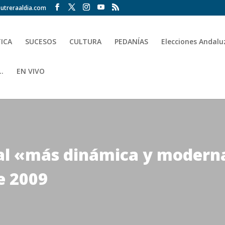
utreraaldia.com
TICA
SUCESOS
CULTURA
PEDANÍAS
Elecciones Andalu
.
EN VIVO
l «más dinámica y moderna»
e 2009