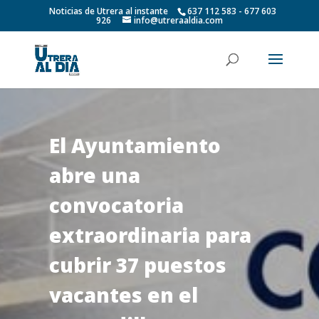
Noticias de Utrera al instante
637 112 583 - 677 603
926
info@utreraaldia.com
El Ayuntamiento
abre una
convocatoria
extraordinaria para
cubrir 37 puestos
vacantes en el