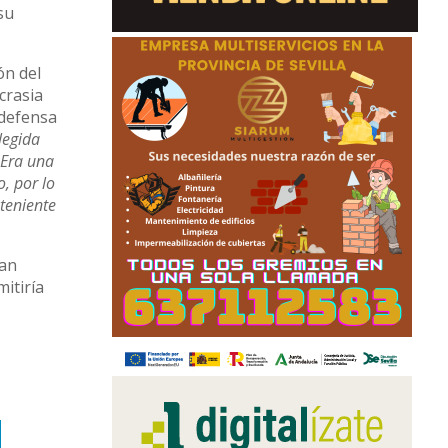
su
ón del
crasia
 defensa
legida
 Era una
, por lo
 teniente
ían
itiría