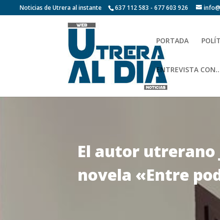
Noticias de Utrera al instante
637 112 583 - 677 603 926
info@
PORTADA
POLÍ
ENTREVISTA CON…
El autor utrerano
novela «Entre pode