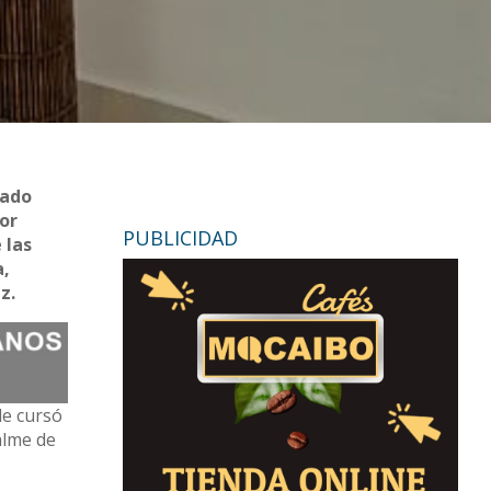
lado
or
PUBLICIDAD
 las
a,
z.
de cursó
alme de