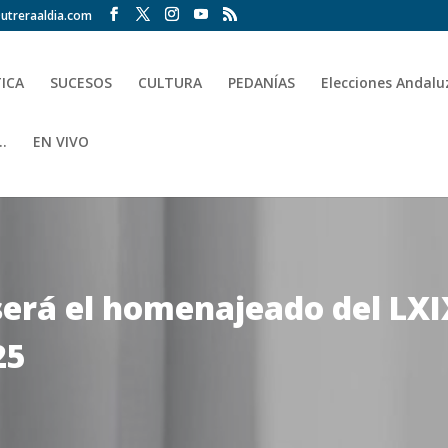
utreraaldia.com
TICA
SUCESOS
CULTURA
PEDANÍAS
Elecciones Andalu
.
EN VIVO
o será el homenajeado del LX
25