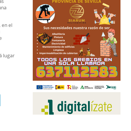
as
una
 en el
u
e
á lugar