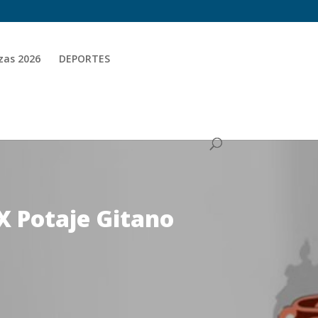
zas 2026
DEPORTES
IX Potaje Gitano