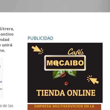
 Utrera,
montino
PUBLICIDAD
andad
e unirá
no.
a de las