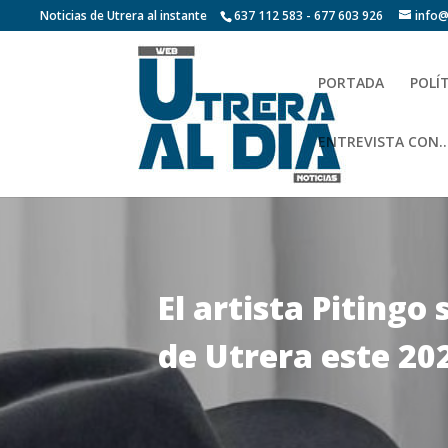
Noticias de Utrera al instante
637 112 583 - 677 603 926
info@
PORTADA
POLÍ
ENTREVISTA CON…
El artista Piting
de Utrera este 20