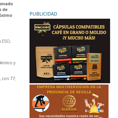
donado
s de
PUBLICIDAD
róximo
a ESO,
démico y
 con 77;