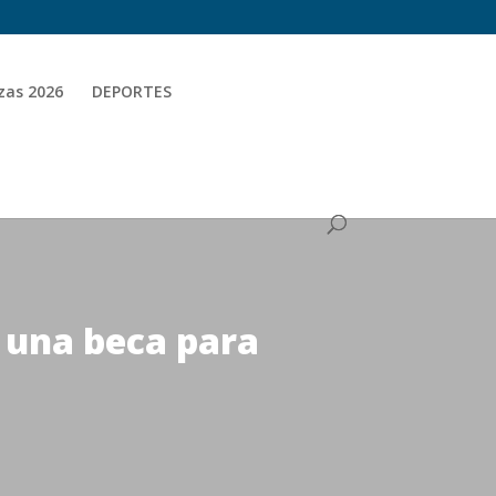
zas 2026
DEPORTES
 una beca para