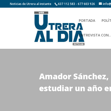
Noticias de Utrera al instante
637 112 583 - 677 603 926
info@
PORTADA
POLÍ
ENTREVISTA CON…
Amador Sánchez, 
estudiar un año e