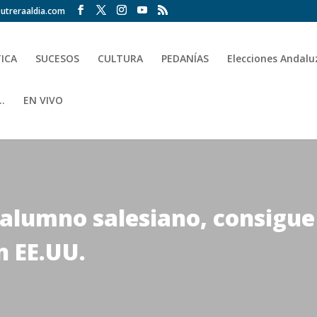
utreraaldia.com
TICA
SUCESOS
CULTURA
PEDANÍAS
Elecciones Andalu
.
EN VIVO
alumno salesiano, consigue
n EE.UU.