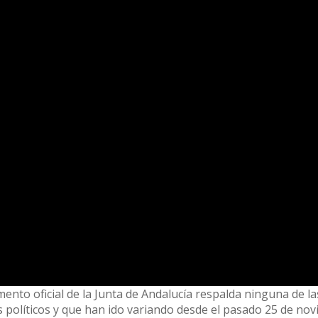
ento oficial de la Junta de Andalucía respalda ninguna de la
s políticos y que han ido variando desde el pasado 25 de no