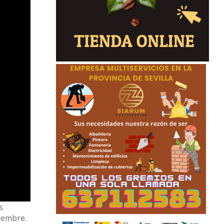
s
viembre.