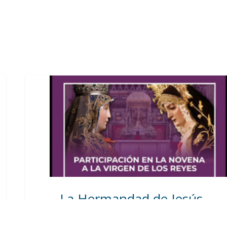
La Hermandad de Jesús
Nazareno de Utrera ha
sido invitada a la Novena