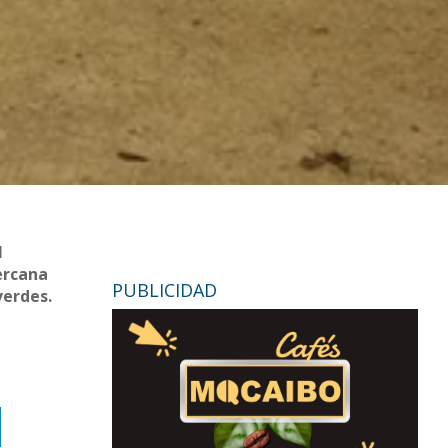
l
ercana
PUBLICIDAD
verdes.