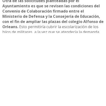
Otra de las solicitudes planteadas por el
Ayuntamiento es que se revisen las condiciones del
Convenio de Colaboración firmado entre el
Ministerio de Defensa y la Consejería de Educación,
con el fin de ampliar las plazas del colegio Alfonso de
Orleans.
Esto permitiría cubrir la escolarización de los
hijos de militares, a la vez que se atendería la demanda
de las familias del entorno del centro, que, debido a la
falta de plazas, se ven obligadas a escolarizar a sus hijos
en colegios mucho más alejados de sus hogares. Algunas
de estas quejas han sido incluso elevadas al Defensor del
Pueblo Andaluz. El Ayuntamiento considera necesario
buscar una solución que contemple ambas necesidades,
de modo que todas las familias puedan asegurar la
escolarización de sus hijos de forma adecuada.