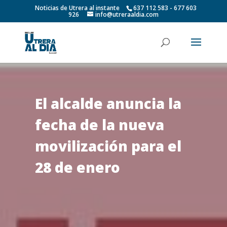
Noticias de Utrera al instante
637 112 583 - 677 603
926
info@utreraaldia.com
El alcalde anuncia la
fecha de la nueva
movilización para el
28 de enero