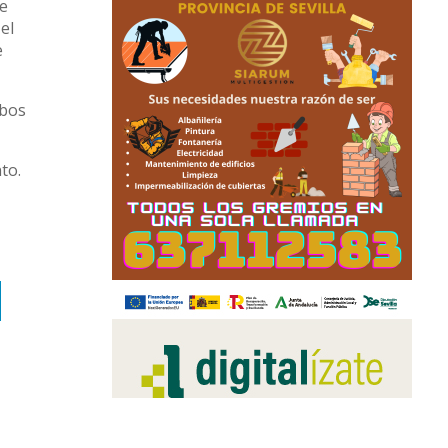
de
el
e
mbos
to.