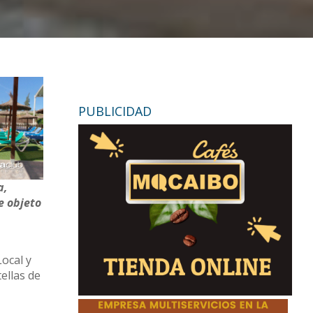
PUBLICIDAD
a,
e objeto
Local y
ellas de