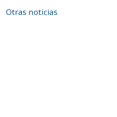
Otras noticias
Inicia en Trajano la campaña de
concienciación del consistorio utrerano
«Sumérgete en el reciclaje»