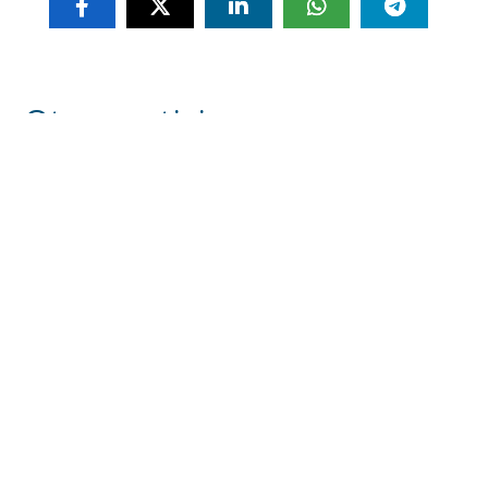
Otras noticias
Se intensifican los trabajos en el recinto ferial
a un mes del inicio de la Feria de Utrera 2026