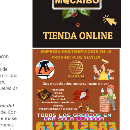
aron
s
s de
realidad
cio
pueblo de
ona del
alde. Con
ue no se
eramos