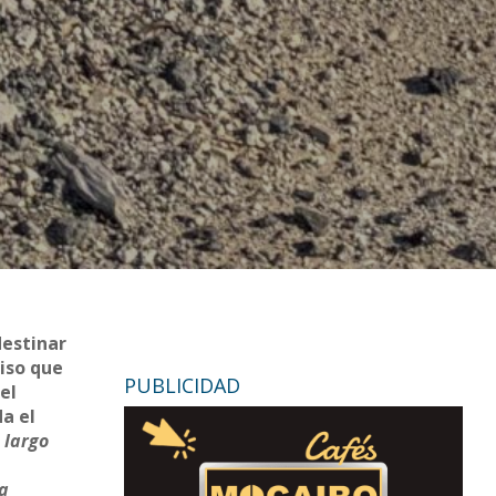
destinar
miso que
PUBLICIDAD
el
da el
 largo
la