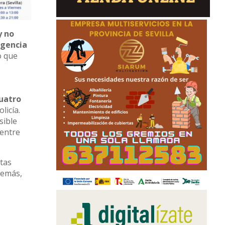
y no
vigencia
o que
cuatro
licía.
sible
uentre
stas
demás,