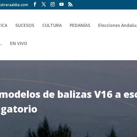
utreraaldia.com
TICA
SUCESOS
CULTURA
PEDANÍAS
Elecciones Andalu
.
EN VIVO
 modelos de balizas V16 a es
igatorio