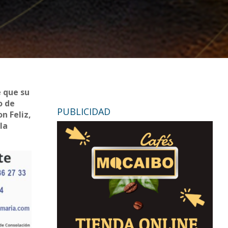
e que su
o de
PUBLICIDAD
n Feliz,
la