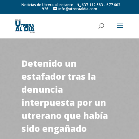
Noticias de Utrera al instante
637 112 583 - 677 603
926
info@utreraaldia.com
Detenido un
estafador tras la
denuncia
interpuesta por un
utrerano que había
sido engañado