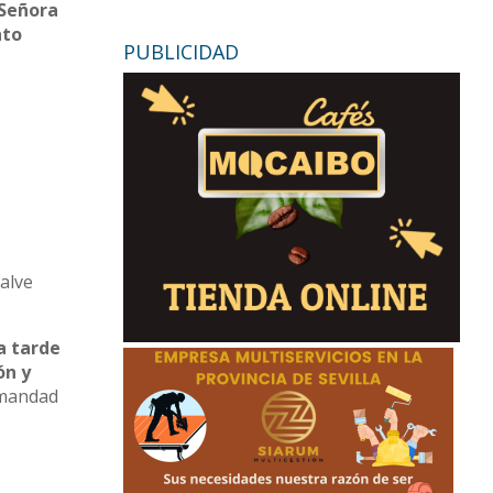
 Señora
nto
PUBLICIDAD
Salve
a tarde
ón y
ermandad