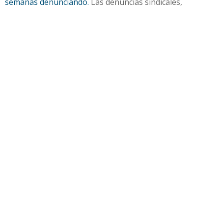
semanas denunciando.
Las denuncias sindicales,
formalizadas a mediados de noviembre de 2025,
contradicen el mensaje oficial que ensalza la
«profesionalidad, compromiso y plena disposición» del
Inspector Jefe, a quien Plata agradece su impulso para la
nueva etapa.
Según el sindicato, esta «nueva etapa» de mayor