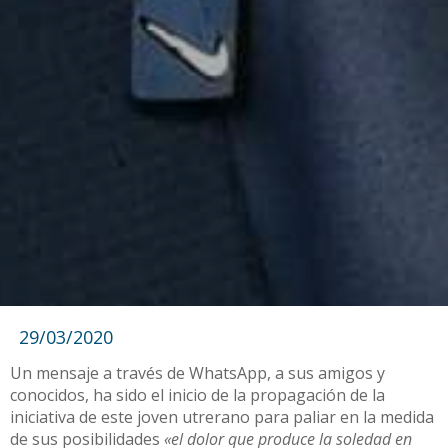
29/03/2020
Un mensaje a través de WhatsApp, a sus amigos y
conocidos, ha sido el inicio de la propagación de la
iniciativa de este joven utrerano para paliar en la medida
de sus posibilidades
«el dolor que produce la soledad en