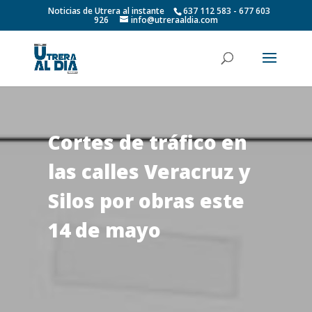
Noticias de Utrera al instante
637 112 583 - 677 603
926
info@utreraaldia.com
Cortes de tráfico en
las calles Veracruz y
Silos por obras este
14 de mayo