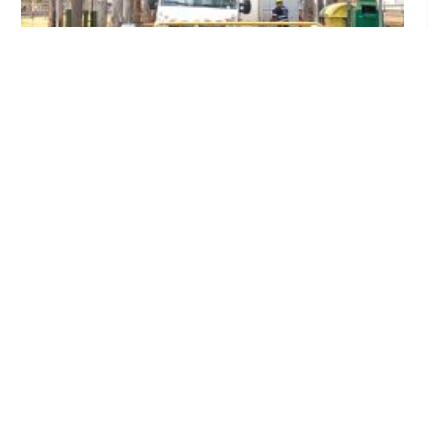
El Gobierno local responde al PSOE y defiende
la legalidad del contrato de montaje de la
Feria
Ago 6, 2026
