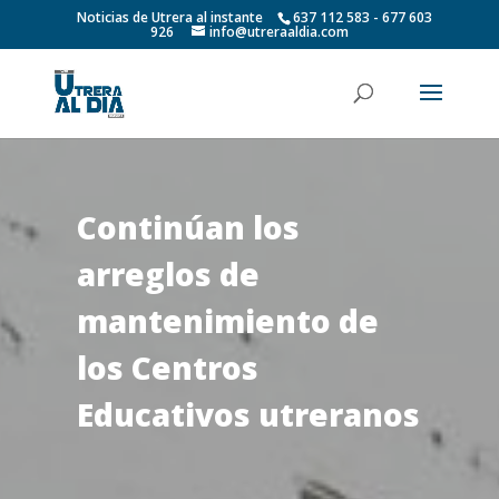
Noticias de Utrera al instante
637 112 583 - 677 603
926
info@utreraaldia.com
Continúan los
arreglos de
mantenimiento de
los Centros
Educativos utreranos