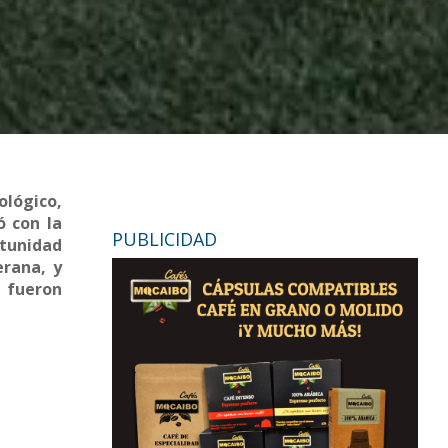
ológico,
ó con la
PUBLICIDAD
rtunidad
erana, y
e fueron