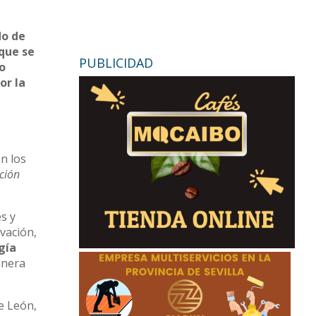
do de
 que se
PUBLICIDAD
lo
or la
n los
ación
s y
vación,
gía
anera
de León,