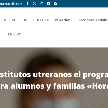
utreraaldia.com
TICA
SUCESOS
CULTURA
PEDANÍAS
Elecciones Andalu
.
EN VIVO
nstitutos utreranos el prog
ra alumnos y familias «Hor