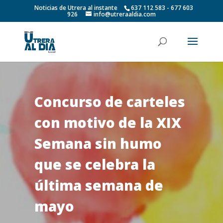
Noticias de Utrera al instante
637 112 583 - 677 603
926
info@utreraaldia.com
Concurso de carteles
con motivo de la XIX
Semana sin humo
que se celebra la
última semana de
mayo